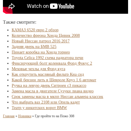
Также смотрите:
КАМАЗ 6520 евро 2 обзор
Количество фреона Хонда Цивик 2008
Новый Ниссан патрол 2016 2017
Задняя дверь на БМВ 525
Пинает коробка на Хонда торнео
Toyota Celica 1992 схема радиатора печи
Фиксирующий болт коленвала Форд Фокус 2
Меховые чехлы для Форд куга
Как открутить масляный фильтр Киа сид
Какой бензин лить в Шевроле Круз 1.6 автомат
Ручка на левую дверь Ситроен с3 пикассо
Замена масла в двигателе Сузуки лиана видео
Срок замены масла в мкпп Ниссан альмера классик
Что выбрать ваз 2108 или Опель кадет
Театр у никитских ворот BMW
Главная
»
Новинки
»
Где пройти то на Пежо 308