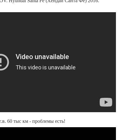
OV. Hyundai Santa Fe (Хендай Санта Фе) 2016.
г.в. 60 тыс км - проблемы есть!