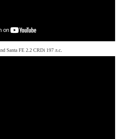
nd Santa FE 2.2 CRDi 197 л.с.