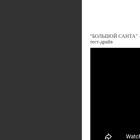
"БОЛЬШОЙ САНТА" -
тест-драйв