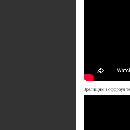
Зрелищный оффроуд тес