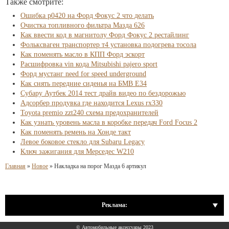
Также смотрите:
Ошибка р0420 на Форд Фокус 2 что делать
Очистка топливного фильтра Мазда 626
Как ввести код в магнитолу Форд Фокус 2 рестайлинг
Фольксваген транспортер т4 установка подогрева тосола
Как поменять масло в КПП Форд эскорт
Расшифровка vin кода Mitsubishi pajero sport
Форд мустанг need for speed underground
Как снять передние сиденья на БМВ Е34
Субару Аутбек 2014 тест драйв видео по бездорожью
Адсорбер продувка где находится Lexus rx330
Toyota premio zzt240 схема предохранителей
Как узнать уровень масла в коробке передач Ford Focus 2
Как поменять ремень на Хонде такт
Левое боковое стекло для Subaru Legacy
Ключ зажигания для Мерседес W210
Главная
»
Новое
»
Накладка на порог Мазда 6 артикул
Реклама:
© Автомобильные аксессуары 2023