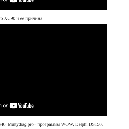
vo XC90 и ее причина
0, Multydiag pro+ программы WOW, Delphi DS150.