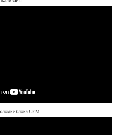
шкаливает!
поломке блока CEM