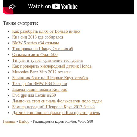
Также смотрите:
Как разобрать ключ от Вольво видео
Киа сид 2013 где собирался
BMW 5 series e34 отзывы
Тонировка на Шкоду Октавия а5
Отзывы о авто Фиат 500
Тигуан и туарег сравнение тест драйв
Как проверить кислородный датчик Honda
Mercedes Benz Vito 2012 отзывы
Багажник бокс на Шевроле Круз хэтчбек
Тест драйв BMW Е34 5 серии
Замена ремня помпы Киа рио
Dvd gps для Lexus is250
Лампочка стоп сигнала Фольксваген поло седан
Бампер передний Шевроле Круз 2013 белый
Датчик топливного фильтра Киа церато дизель
Главная
»
Выбор
»
Расшифровка кодов ошибок Volvo S80