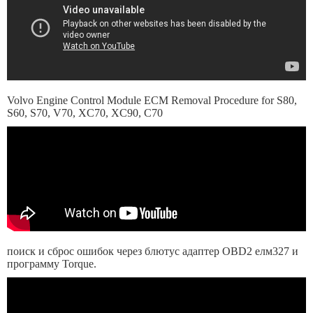
Volvo Engine Control Module ECM Removal Procedure for S80,
S60, S70, V70, XC70, XC90, C70
поиск и сброс ошибок через блютус адаптер OBD2 елм327 и
программу Torque.