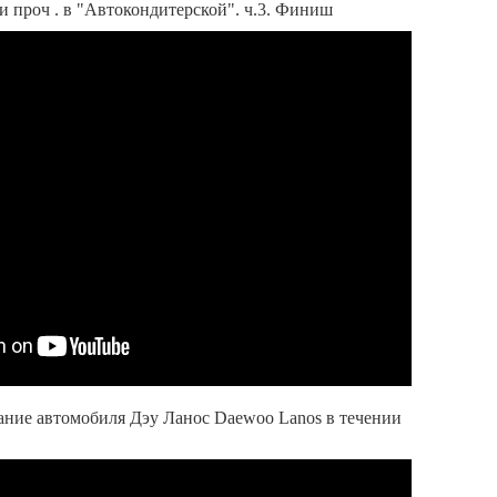
и проч . в "Автокондитерской". ч.3. Финиш
ание автомобиля Дэу Ланос Daewoo Lanos в течении