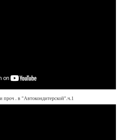
и проч . в "Автокондитерской".ч.1