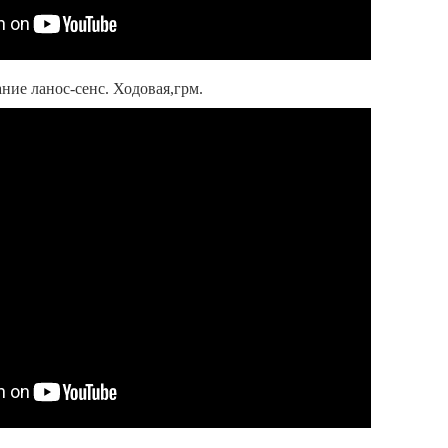
ние ланос-сенс. Ходовая,грм.