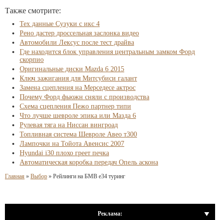
Также смотрите:
Тех данные Сузуки с икс 4
Рено дастер дроссельная заслонка видео
Автомобили Лексус после тест драйва
Где находится блок управления центральным замком Форд
скорпио
Оригинальные диски Mazda 6 2015
Ключ зажигания для Митсубиси галант
Замена сцепления на Мерседесе актрос
Почему Форд фьюжн сняли с производства
Схема сцепления Пежо партнер типи
Что лучше шевроле эпика или Мазда 6
Рулевая тяга на Ниссан вингроад
Топливная система Шевроле Авео т300
Лампочки на Тойота Авенсис 2007
Hyundai i30 плохо греет печка
Автоматическая коробка передач Опель аскона
Главная
»
Выбор
»
Рейлинги на БМВ е34 туринг
Реклама: