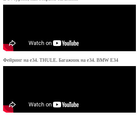
Фейринг на е34. THULE. Багажник на е34. BMW E34