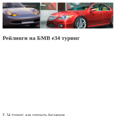
Рейлинги на БМВ е34 туринг
Е 34 туринг, как открыть багажник