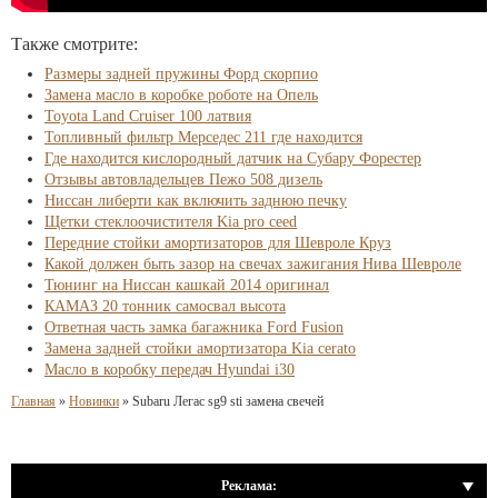
Также смотрите:
Размеры задней пружины Форд скорпио
Замена масло в коробке роботе на Опель
Toyota Land Cruiser 100 латвия
Топливный фильтр Мерседес 211 где находится
Где находится кислородный датчик на Субару Форестер
Отзывы автовладельцев Пежо 508 дизель
Ниссан либерти как включить заднюю печку
Щетки стеклоочистителя Kia pro ceed
Передние стойки амортизаторов для Шевроле Круз
Какой должен быть зазор на свечах зажигания Нива Шевроле
Тюнинг на Ниссан кашкай 2014 оригинал
КАМАЗ 20 тонник самосвал высота
Ответная часть замка багажника Ford Fusion
Замена задней стойки амортизатора Kia cerato
Масло в коробку передач Hyundai i30
Главная
»
Новинки
»
Subaru Легас sg9 sti замена свечей
Реклама: