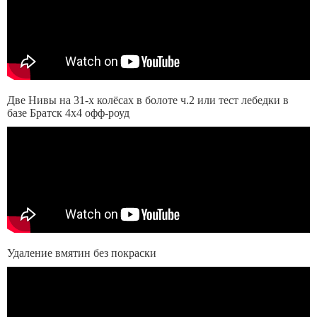
Две Нивы на 31-х колёсах в болоте ч.2 или тест лебедки в
базе Братск 4х4 офф-роуд
Удаление вмятин без покраски