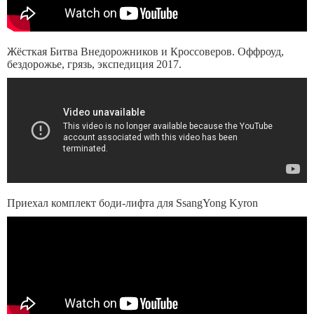
Жёсткая Битва Внедорожников и Кроссоверов. Оффроуд,
бездорожье, грязь, экспедиция 2017.
Приехал комплект боди-лифта для SsangYong Kyron