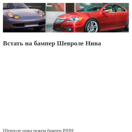
Встать на бампер Шевроле Нива
Шевроле нива режем бампер РШН