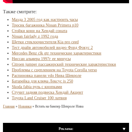
Также смотрите:
Мазда 3 2005 год как настроить часы
Тросик багажника Nissan Primera p10
Стойки кони на Хендай соната
Nissan fairlady z 1992 года
Щетки стеклоочистителя Kia pro ceed
Тест драйв автомобилей видео Форд Фокус 2
Mercedes Benz clk gtr технические характеристики
Ниссан альмера 1997г ее минусы
Citroen jumper пассажирский технические характеристики
Проблемы с сцеплением на Toyota Corolla verso
Распиновка панели vdo Нива Шевроле
Батарейка для ключа Лексус is 250
Skoda fabia руль с кнопками
Стучит задняя подвеска Хендай Акцент
Toyota Land Cruiser 100 латвия
Главная
»
Новинки
»
Встать на бампер Шевроле Нива
Реклама: