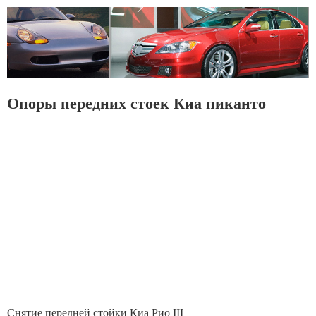
Опоры передних стоек Киа пиканто
Снятие передней стойки Киа Рио III