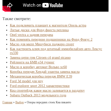
Также смотрите:
Как подключить планшет к магнитоле Опель астра
Литые диски для Форд фиеста реплика
Opel vectra a задняя передача
Как поменять передние подшипники на Форд Фокус 2
Масло для мкпп Мицубиси паджеро спорт
Как настроить ключ под штатный иммобилайзер авто Лексус
rx330
Замена цепи грм Citroen c4 grand picasso
Рейлинги на БМВ е34 туринг
Масло в коробку автомат Вольво хс60
Коробка передач Хендай элантра замена масла
Механическая коробка передач BMW E39
Ford 3d model для чпу
Ford explorer sport 2012 характеристики
Киа спортейдж какое масло заливается в раздатку
Subaru Outback 2013 модельного года
Главная
»
Выбор
»
Опоры передних стоек Киа пиканто